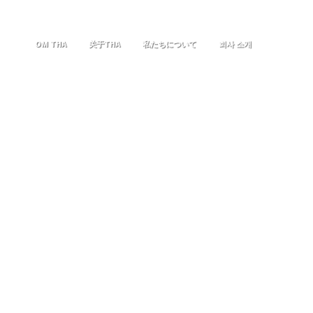
OM THA
关于THA
私たちについて
회사 소개