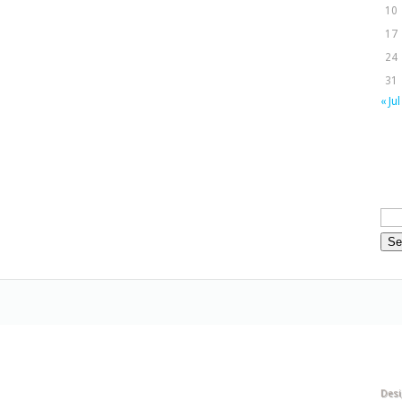
10
17
24
31
« Jul
Des