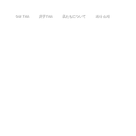
OM THA
关于THA
私たちについて
회사 소개