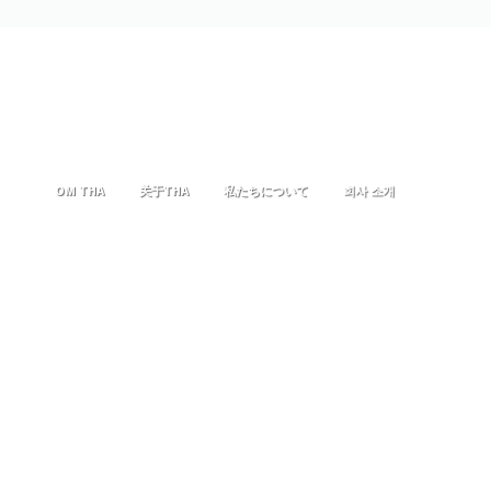
OM THA
关于THA
私たちについて
회사 소개