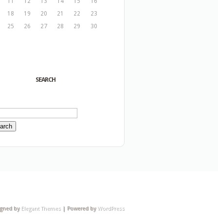
11
12
13
14
15
16
18
19
20
21
22
23
25
26
27
28
29
30
SEARCH
igned by
Elegant Themes
| Powered by
WordPress