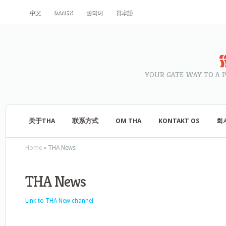
中文
DANSK
한국어
日本語
YOUR GATE WAY TO A 
关于THA
联系方式
OM THA
KONTAKT OS
회
Home
»
THA News
THA News
Link to THA New channel