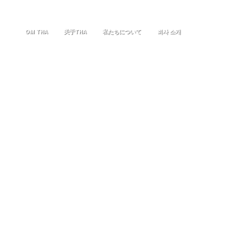
OM THA
关于THA
私たちについて
회사 소개